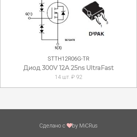
STTH12R06G-TR
Диод 300V 12A 25ns UltraFast
14 шт. ₽ 92
Сделано с
by MiCRus