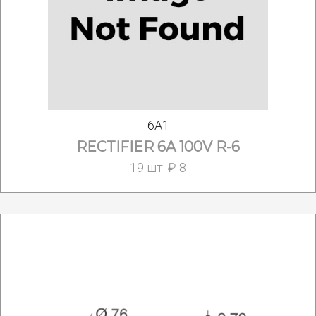
6A1
RECTIFIER 6A 100V R-6
19 шт. ₽ 8