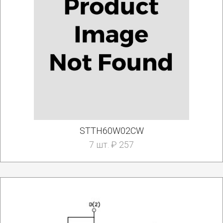
STTH60W02CW
7 шт. ₽ 257