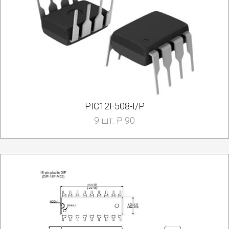
PIC12F508-I/P
9 шт. ₽ 90