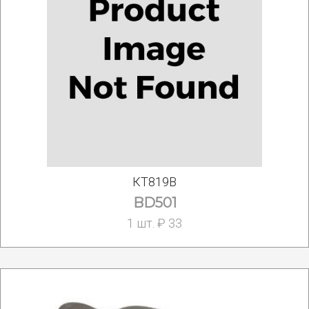
КТ819В
BD501
1 шт. ₽ 33