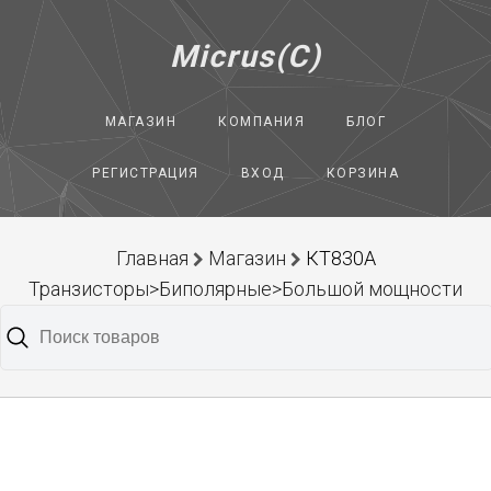
Micrus(C)
МАГАЗИН
КОМПАНИЯ
БЛОГ
РЕГИСТРАЦИЯ
ВХОД
КОРЗИНА
Главная
Магазин
КТ830А
Транзисторы>Биполярные>Большой мощности