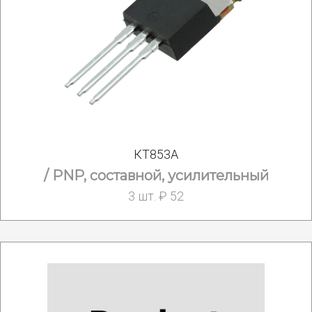
КТ853А
/ PNP, составной, усилительный
3 шт. ₽ 52