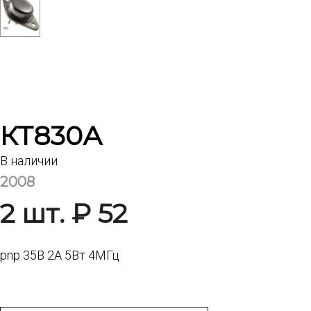
КТ830А
В наличии
2008
2 шт. ₽ 52
pnp 35В 2А 5Вт 4МГц