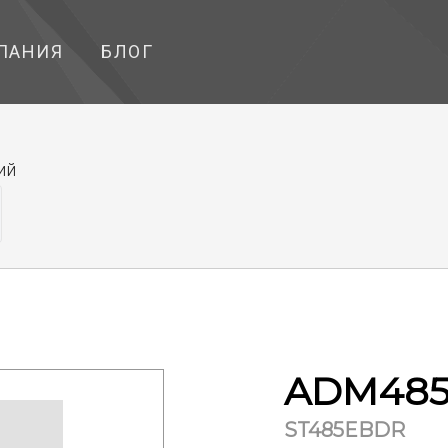
ПАНИЯ
БЛОГ
ий
ADM485
ST485EBDR