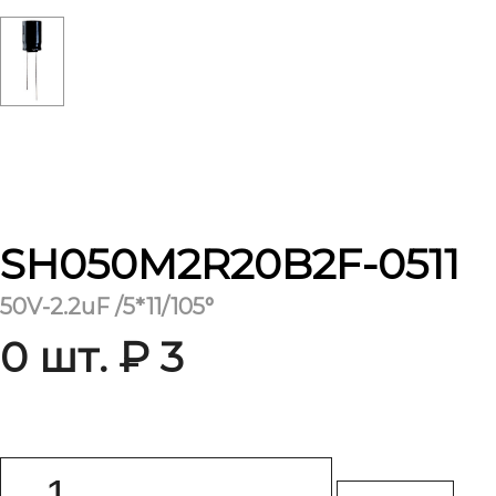
SH050M2R20B2F-0511
50V-2.2uF /5*11/105°
0 шт. ₽ 3