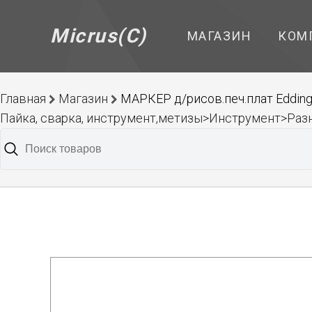
Micrus(C)
МАГАЗИН
КОМ
Главная
Магазин
МАРКЕР д/рисов.печ.плат Edding
Пайка, сварка, инструмент,метизы>Инструмент>Раз