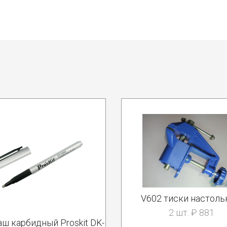
V602 тиски настол
2 шт. ₽ 881
ш карбидный Proskit DK-