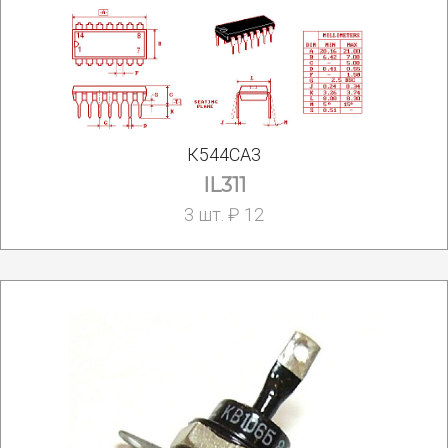
К544СА3
IL311
3 шт. ₽ 12