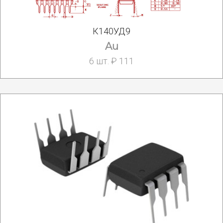
К140УД9
Au
6 шт. ₽ 111