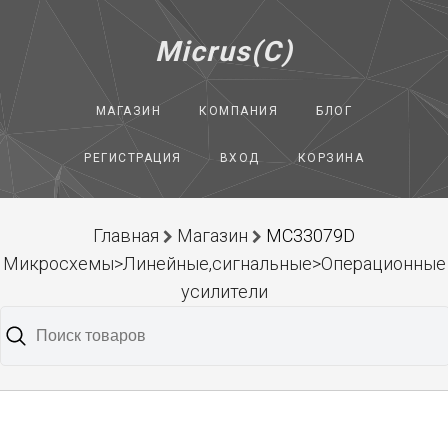
Micrus(C)
МАГАЗИН
КОМПАНИЯ
БЛОГ
РЕГИСТРАЦИЯ
ВХОД
КОРЗИНА
Главная
Магазин
MC33079D
Микросхемы>Линейные,сигнальные>Операционные
усилители