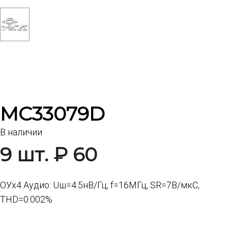
MC33079D
В наличии
9 шт. ₽ 60
ОУх4 Аудио: Uш=4.5нВ/Гц, f=16МГц, SR=7В/мкС,
THD=0.002%