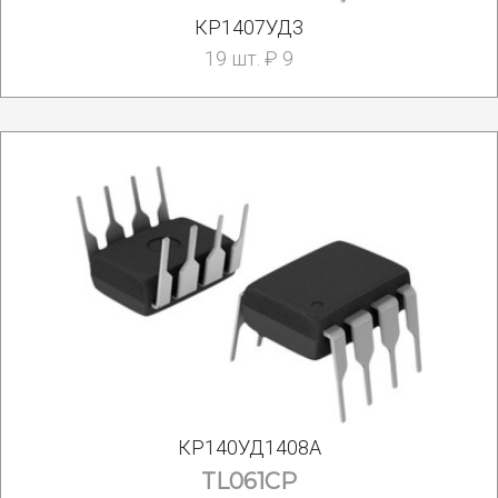
КР1407УД3
19 шт. ₽ 9
КР140УД1408А
TL061CP