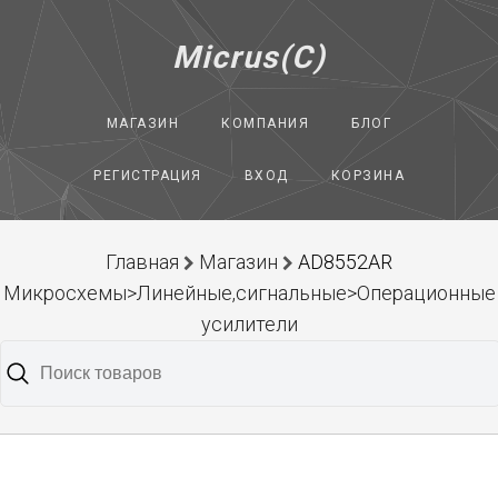
Micrus(C)
МАГАЗИН
КОМПАНИЯ
БЛОГ
РЕГИСТРАЦИЯ
ВХОД
КОРЗИНА
Главная
Магазин
AD8552AR
Микросхемы>Линейные,сигнальные>Операционные
усилители