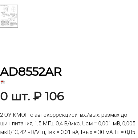
AD8552AR
0 шт. ₽ 106
2 ОУ КМОП с автокоррекцией, вх./вых. размах до
шин питания, 1,5 МГц, 0,4 В/мкс, Uсм = 0,001 мВ, 0,005
мкВ/°С, 42 нВ/VГц, Iвх = 0,01 нА, Iвых = 30 мА, Iп = 0,85