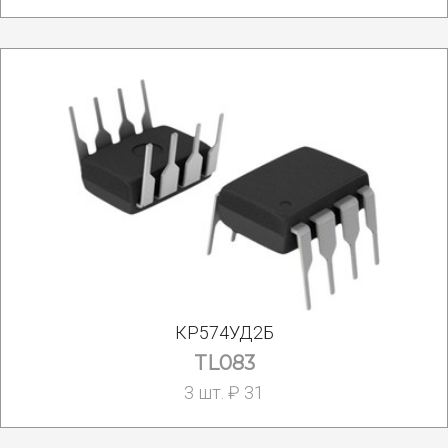
КР574УД2Б
TL083
3 шт. ₽ 31