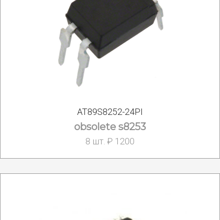
AT89S8252-24PI
obsolete s8253
8 шт. ₽ 1200