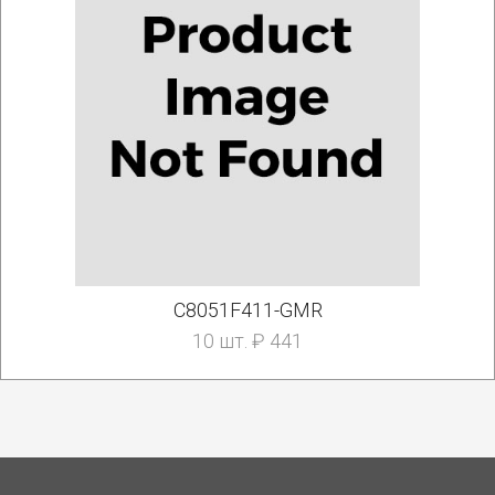
C8051F411-GMR
10 шт. ₽ 441