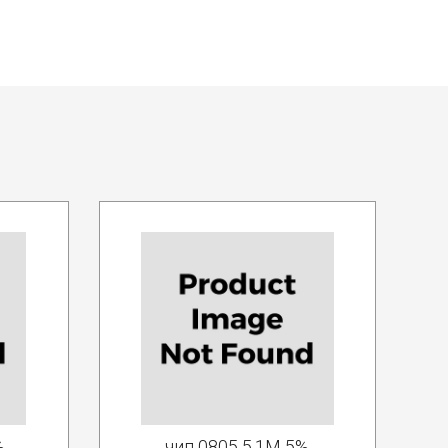
%
чип 0805 5.1M 5%