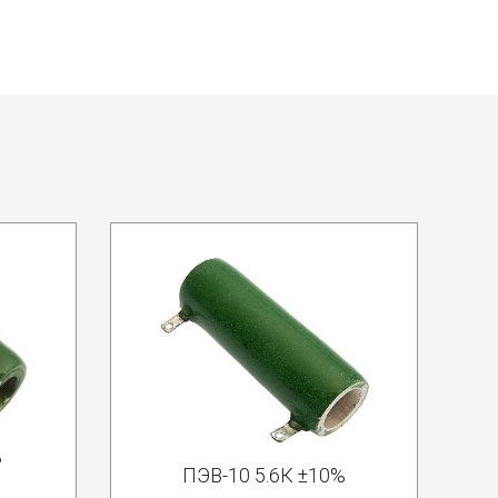
%
ПЭВ-10 5.6К ±10%