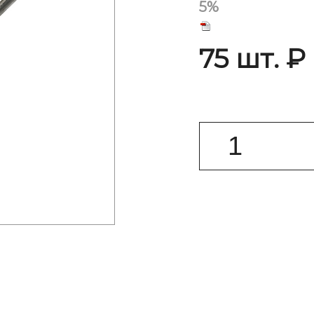
5%
75 шт. ₽