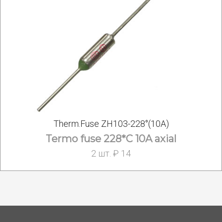
Therm.Fuse ZH103-228°(10A)
Termo fuse 228*C 10A axial
2 шт. ₽ 14