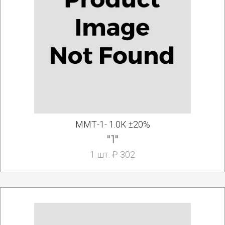
ММТ-1- 1.0К ±20%
"1"
1 шт. ₽ 302