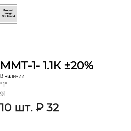
ММТ-1- 1.1К ±20%
В наличии
"1"
91
10 шт. ₽ 32