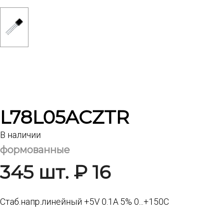
L78L05ACZTR
В наличии
формованные
345 шт. ₽ 16
Стаб.напр.линейный +5V 0.1A 5% 0...+150C