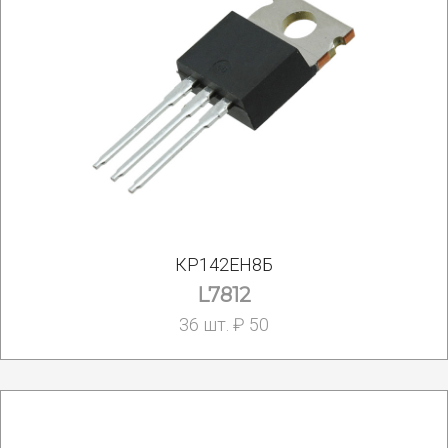
КР142ЕН8Б
L7812
36 шт. ₽ 50