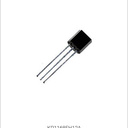
КР1168ЕН12А