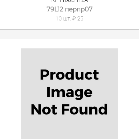
79L12 перпр07
10 шт. ₽ 25