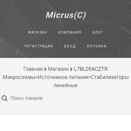
Micrus(C)
МАГАЗИН
КОМПАНИЯ
БЛОГ
РЕГИСТРАЦИЯ
ВХОД
КОРЗИНА
Главная
Магазин
L78L05ACZTR
Микросхемы>Источников питания>Стабилизаторы
линейные