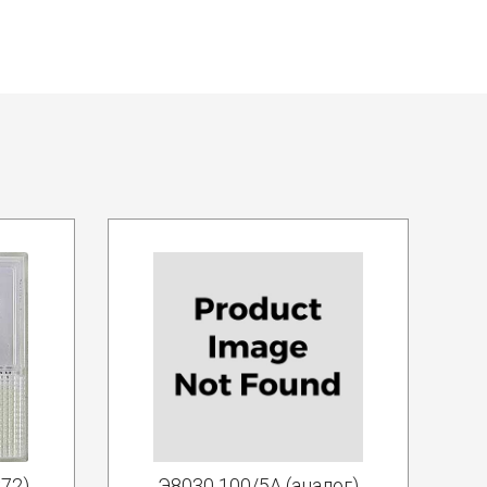
72)
Э8030 100/5А (аналог)