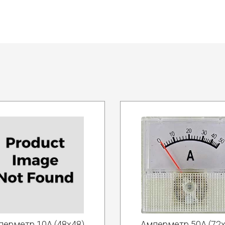
перметр 10А (48х48)
Амперметр 50А (72x