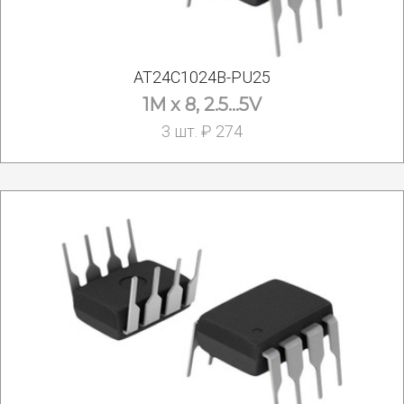
AT24C1024B-PU25
1M x 8, 2.5...5V
3 шт. ₽ 274