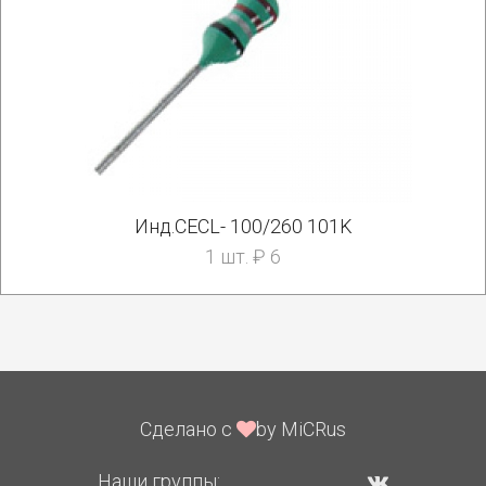
Инд.CECL- 100/260 101K
1 шт. ₽ 6
Сделано с
by MiCRus
Наши группы: