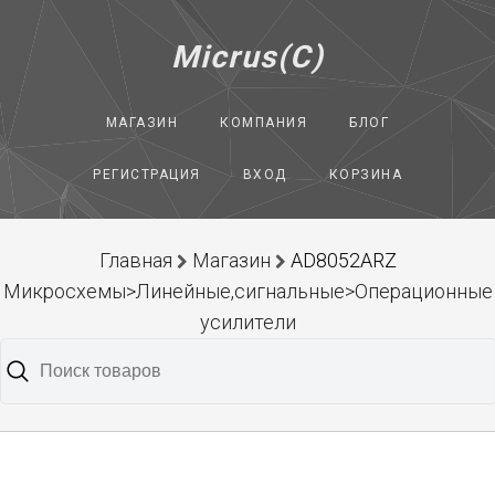
Micrus(C)
МАГАЗИН
КОМПАНИЯ
БЛОГ
РЕГИСТРАЦИЯ
ВХОД
КОРЗИНА
Главная
Магазин
AD8052ARZ
Микросхемы>Линейные,сигнальные>Операционные
усилители