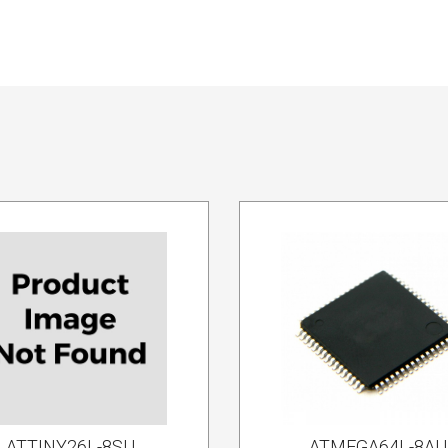
ATTINY26L-8SU
ATMEGA64L-8AU