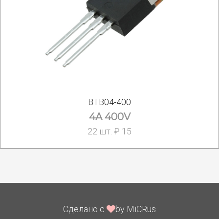
BTB04-400
4A 400V
22 шт. ₽ 15
Сделано с
by MiCRus