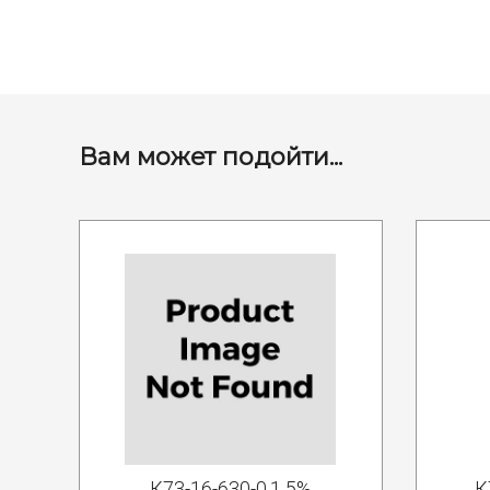
Вам может подойти...
К73-16-630-0.1 5%
К