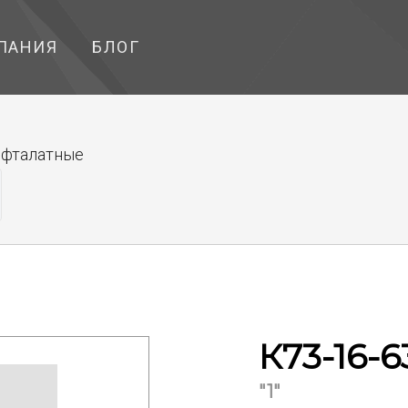
ПАНИЯ
БЛОГ
ефталатные
К73-16-6
"1"