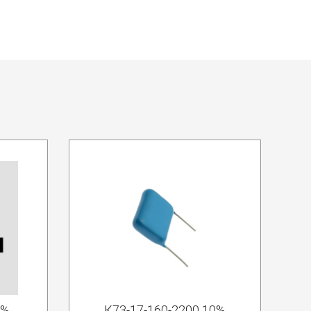
5%
К73-17-160-2200 10%