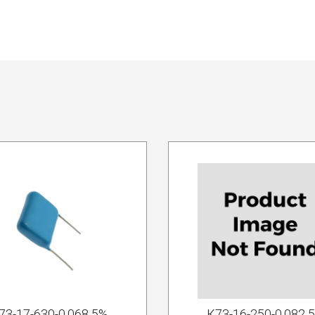
73-17-630-0.068 5%
К73-16-250-0.082 