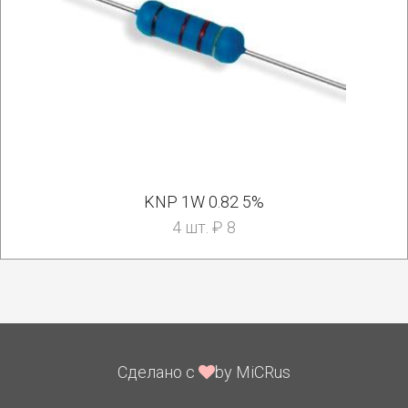
KNP 1W 0.82 5%
4 шт. ₽ 8
Сделано с
by MiCRus