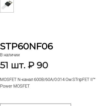
STP60NF06
В наличии
51 шт. ₽ 90
MOSFET N-канал 600В/60А/0.014 Ом STripFET II™
Power MOSFET