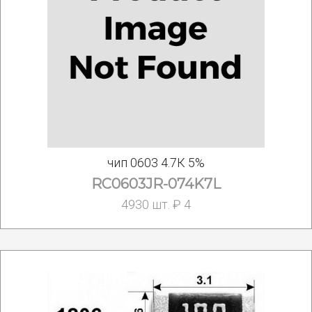
чип 0603 4.7К 5%
RC0603JR-074K7L
4930 шт. ₽ 4