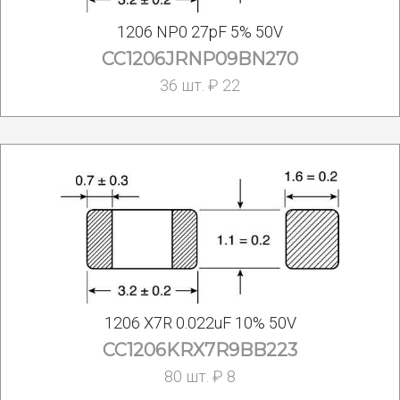
1206 NP0 27pF 5% 50V
CC1206JRNP09BN270
36 шт. ₽ 22
1206 X7R 0.022uF 10% 50V
CC1206KRX7R9BB223
80 шт. ₽ 8