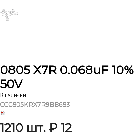
0805 X7R 0.068uF 10%
50V
В наличии
CC0805KRX7R9BB683
1210 шт. ₽ 12