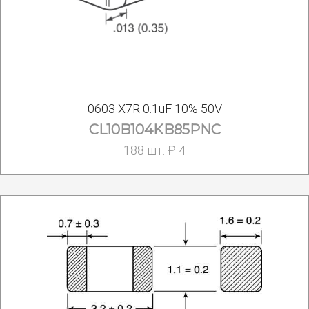
0603 X7R 0.1uF 10% 50V
CL10B104KB85PNC
188 шт. ₽ 4