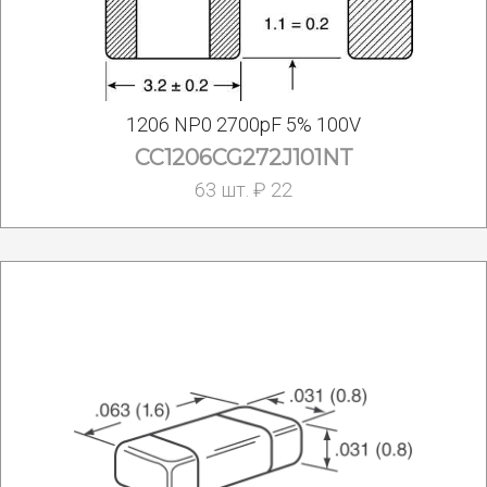
1206 NP0 2700pF 5% 100V
CC1206CG272J101NT
63 шт. ₽ 22