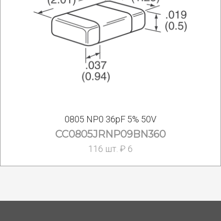
0805 NP0 36pF 5% 50V
CC0805JRNP09BN360
116 шт. ₽ 6