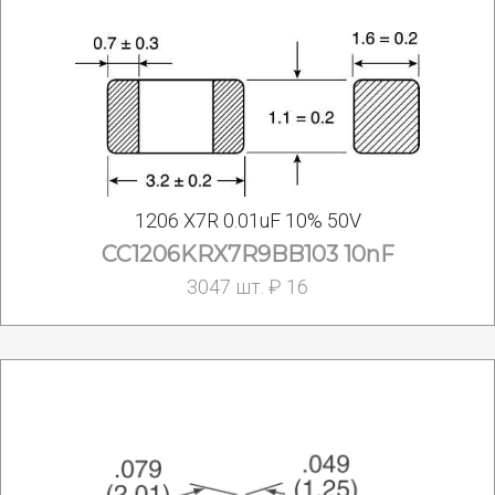
1206 X7R 0.01uF 10% 50V
CC1206KRX7R9BB103 10nF
3047 шт. ₽ 16