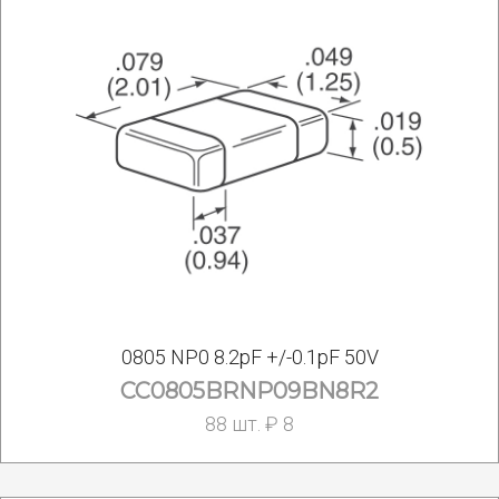
0805 NP0 8.2pF +/-0.1pF 50V
CC0805BRNP09BN8R2
88 шт. ₽ 8