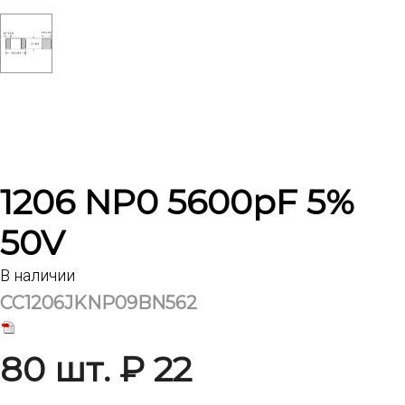
1206 NP0 5600pF 5%
50V
В наличии
CC1206JKNP09BN562
80 шт. ₽ 22