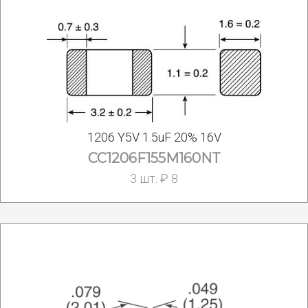
1206 Y5V 1.5uF 20% 16V
CC1206F155M160NT
3 шт. ₽ 8