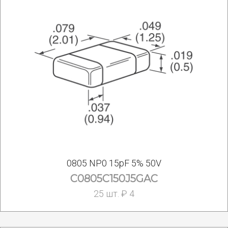
0805 NP0 15pF 5% 50V
C0805C150J5GAC
25 шт. ₽ 4