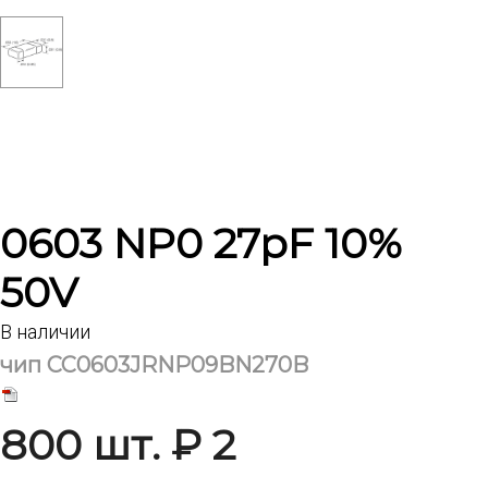
0603 NP0 27pF 10%
50V
В наличии
чип CC0603JRNP09BN270B
800 шт. ₽ 2