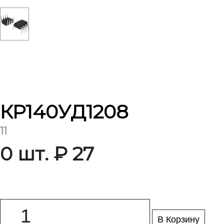
КР140УД1208
11
0 шт. ₽ 27
В Корзину