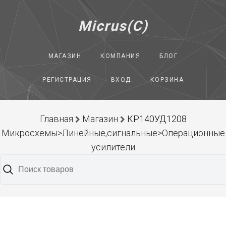
Micrus(C)
МАГАЗИН
КОМПАНИЯ
БЛОГ
РЕГИСТРАЦИЯ
ВХОД
КОРЗИНА
Главная
Магазин
КР140УД1208
Микросхемы>Линейные,сигнальные>Операционные
усилители