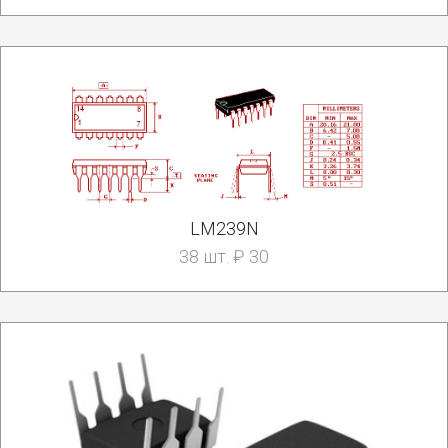
LM239N
38 шт. ₽ 30