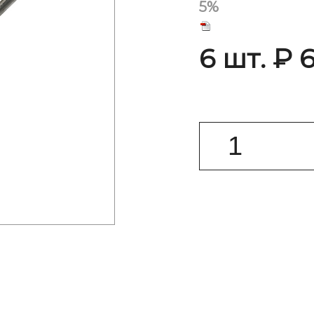
5%
6 шт. ₽ 