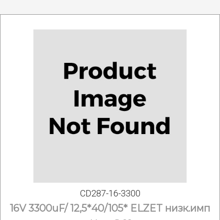
CD287-16-3300
16V 3300uF/ 12,5*40/105* ELZET низк.имп