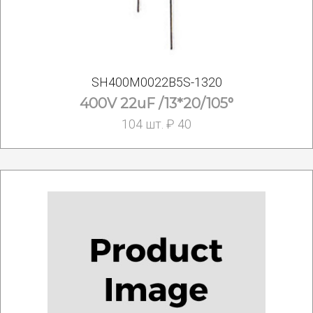
SH400M0022B5S-1320
400V 22uF /13*20/105°
104 шт. ₽ 40