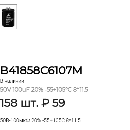
B41858C6107M
В наличии
50V 100uF 20% -55+105°С 8*11.5
158 шт. ₽ 59
50В-100мкФ 20% -55+105С 8*11.5