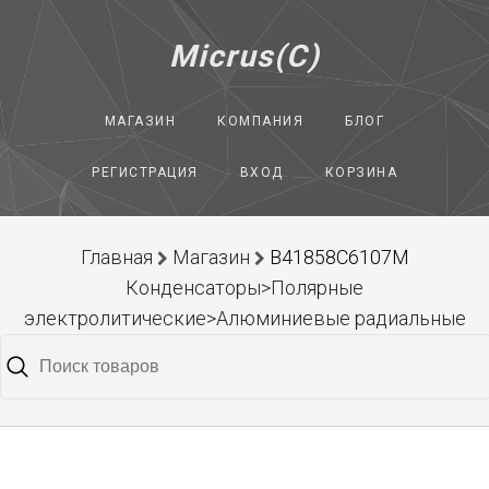
Micrus(C)
МАГАЗИН
КОМПАНИЯ
БЛОГ
РЕГИСТРАЦИЯ
ВХОД
КОРЗИНА
Главная
Магазин
B41858C6107M
Конденсаторы>Полярные
электролитические>Алюминиевые радиальные