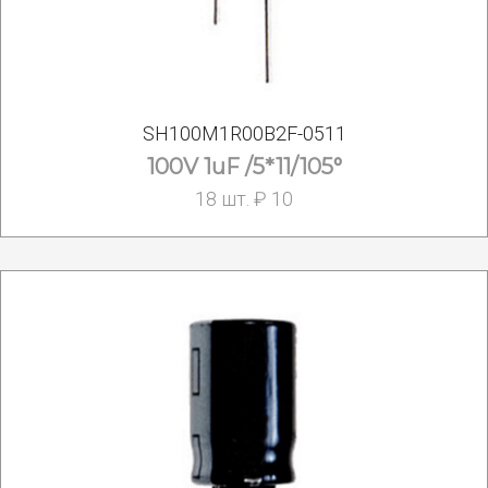
SH100M1R00B2F-0511
100V 1uF /5*11/105°
18 шт. ₽ 10