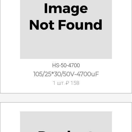
HS-50-4700
105/25*30/50V-4700uF
1 шт. ₽ 158