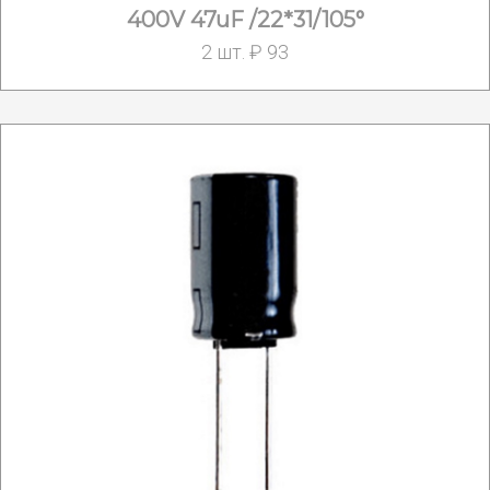
400V 47uF /22*31/105°
2 шт. ₽ 93