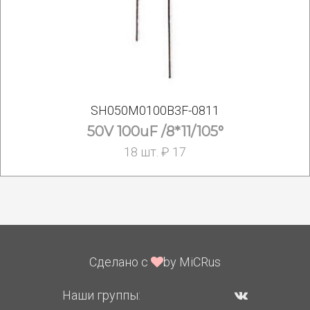
SH050M0100B3F-0811
50V 100uF /8*11/105°
18 шт. ₽ 17
Сделано с
by MiCRus
Наши группы: