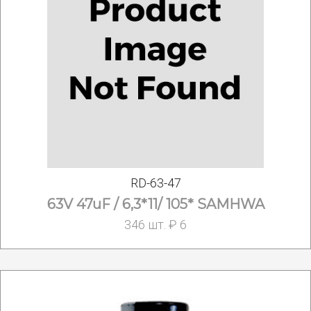
RD-63-47
63V 47uF / 6,3*11/ 105* SAMHWA
346 шт. ₽ 6