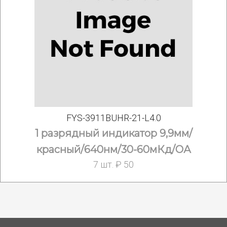
FYS-3911BUHR-21-L4.0
1 разрядный индикатор 9,9мм/
красный/640нм/30-60мКд/ОА
7 шт. ₽ 50