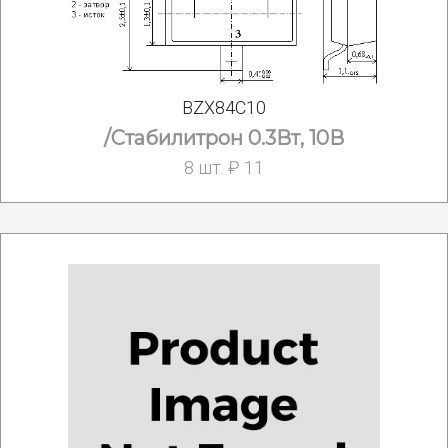
BZX84C10
/Стабилитрон 0.3Вт, 10В
8 шт. ₽ 11