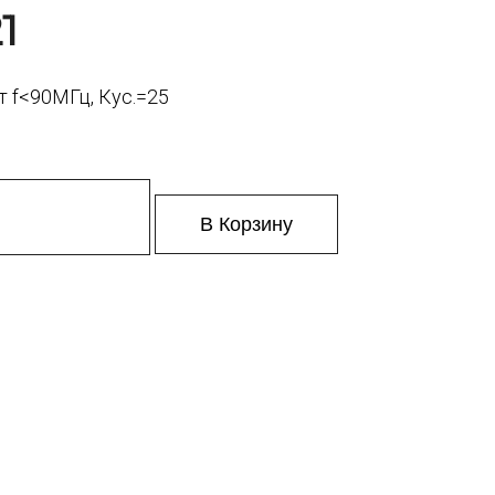
1
 f<90МГц, Кус.=25
В Корзину