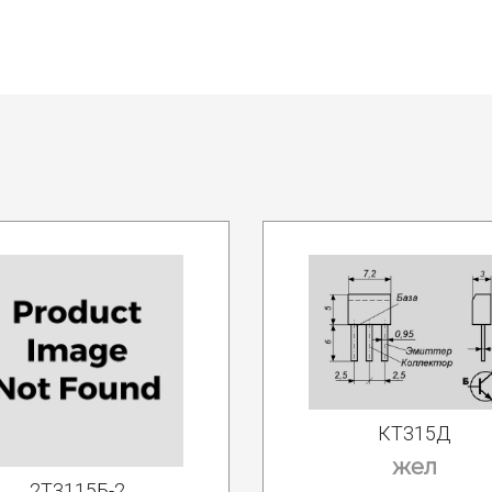
КТ315Д
жел
2Т3115Б-2