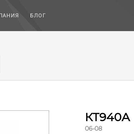
ПАНИЯ
БЛОГ
КТ940А
06-08