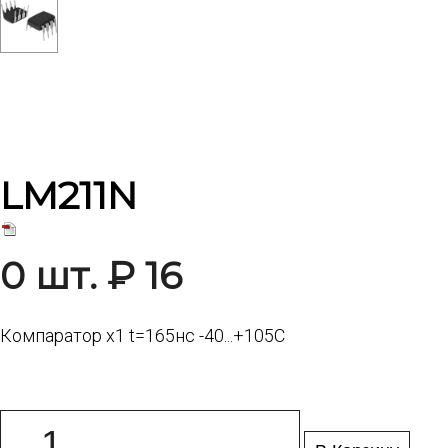
LM211N
0 шт. ₽ 16
Компаратор x1 t=165нс -40...+105C