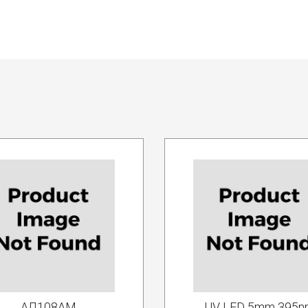
АЛ108АМ
UV LED 5mm 395