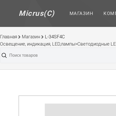
Micrus(C)
МАГАЗИН
КОМ
Главная
Магазин
L-34SF4C
Освещение, индикация, LED,лампы>Светодиодные L