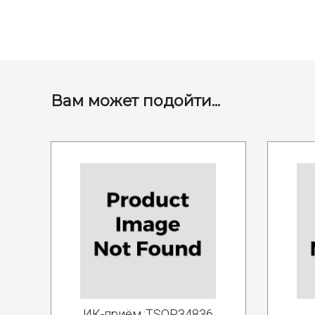
Вам может подойти...
ИК-приём.:TSOP34836