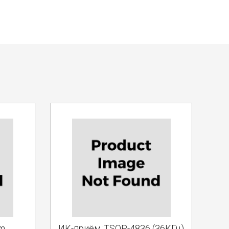
nm
ИК-приём.:TSOP-4836 (36КГц)