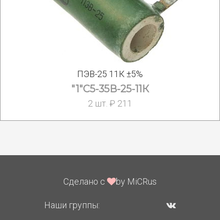
ПЭВ-25 11К ±5%
"1"C5-35В-25-11К
2 шт. ₽ 211
Сделано с
by MiCRus
Наши группы: