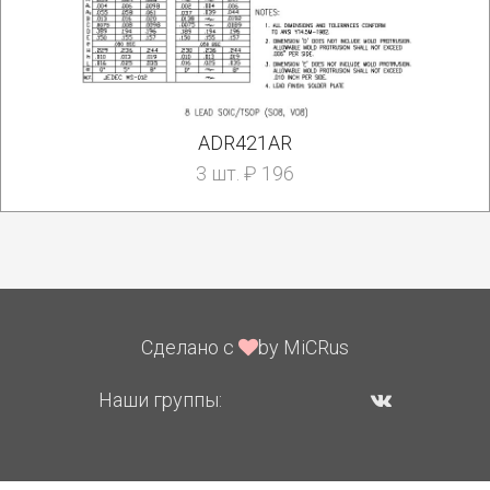
ADR421AR
3 шт. ₽ 196
Сделано с
by MiCRus
Наши группы: