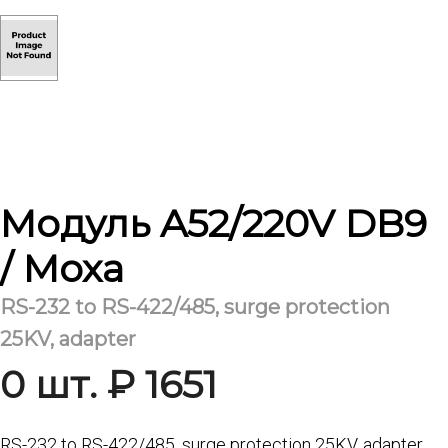
Модуль A52/220V DB9
/ Moxa
RS-232 to RS-422/485, surge protection
25KV, adapter
0 шт. ₽ 1651
RS-232 to RS-422/485, surge protection 25KV, adapter