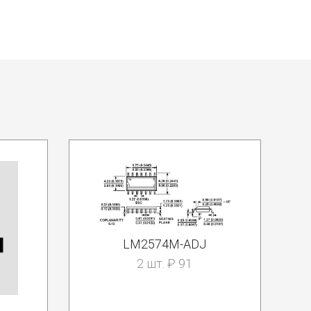
LM2574M-ADJ
2 шт. ₽ 91