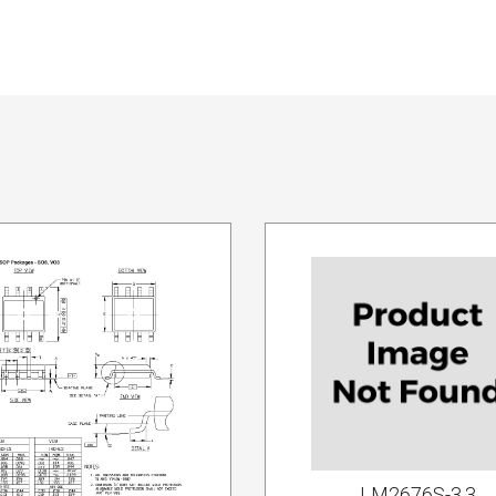
LM2676S-3.3