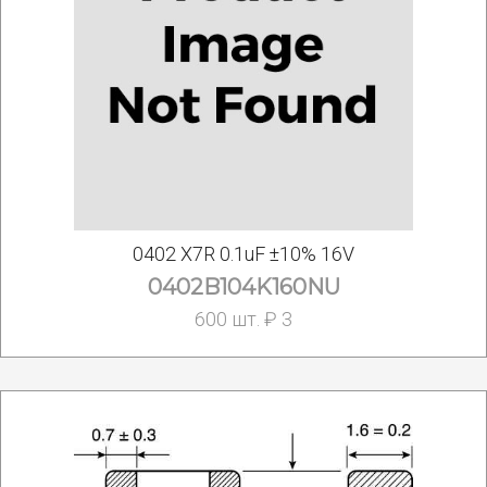
0402 X7R 0.1uF ±10% 16V
0402B104K160NU
600 шт. ₽ 3