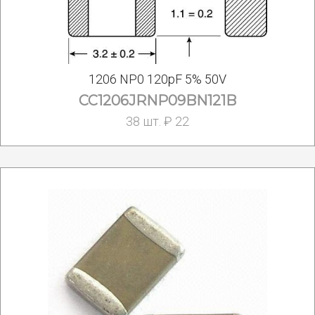
1206 NP0 120pF 5% 50V
CC1206JRNP09BN121B
38 шт. ₽ 22