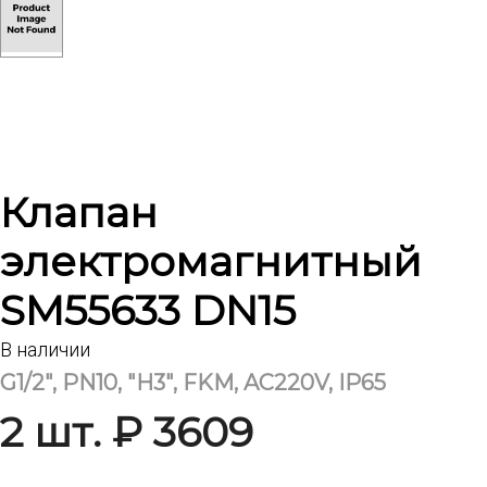
Клапан
электромагнитный
SM55633 DN15
В наличии
G1/2", PN10, "H3", FKM, AC220V, IP65
2 шт. ₽ 3609