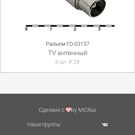
Разъем FD-03157
TV антенный
6 шт. ₽ 29
Сделано с
by MiCRus
Наши группы: