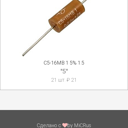
С5-16МВ 1 5% 1.5
"5"
21 шт. ₽ 21
Сделано с
by MiCRus