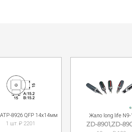
 АТР-8926 QFP 14x14мм
Жало long life N9-
1 шт. ₽ 2201
ZD-8901,ZD-89