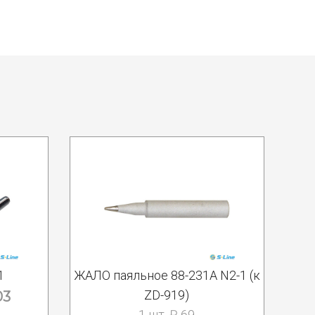
1
ЖАЛО паяльное 88-231A N2-1 (к
ZD-919)
03
1 шт. ₽ 69