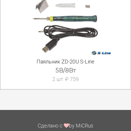
Паяльник ZD-20U S-Line
5В/8Вт
2 шт. ₽ 759
Сделано с
by MiCRus