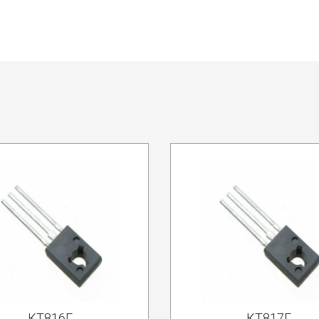
КТ816Г
КТ817Г